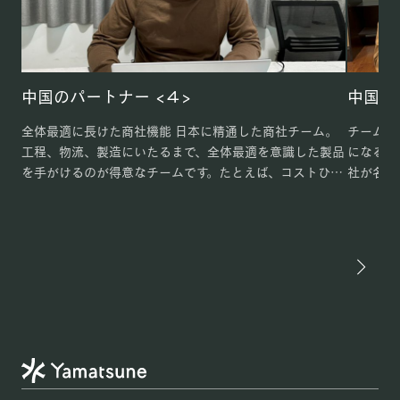
中国のパートナー <４>
中国の
全体最適に長けた商社機能 日本に精通した商社チーム。
チームで
工程、物流、製造にいたるまで、全体最適を意識した製品
になる中
を手がけるのが得意なチームです。たとえば、コストひと
社が名古
つとっても、全体でどのような経路を通るのか、素材調達
ご紹介い
から考えられ […]
内での繊維