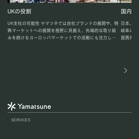
UKの役割
国内倉
UK支社の可能性 ヤマツネでは自社ブランドの展開や、特
日本、シ
殊マーケットへの展開を視野に見据え、先端的な取り組
岐阜に１
みを続けるヨーロッパマーケットでの活動にも注力して
提携先の
います。そのためにUKに支社を構えております。現地資本
そちらに
の独立法人で […]
から漏れて
SERVICES